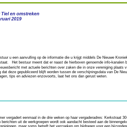
Tiel en omstreken
bruari 2019
tuur u een aanvulling op de informatie die u krijgt middels De Nieuwe Kroniek
taat. Het bestuur meent dat er naast de hierboven genoemde info-kanalen b
euwsbericht met actuele berichten over zaken die in onze vereniging plaats 
ng dat deze gepubliceerd blijft worden tussen de verschijningsdata van De Nie
vragen, tips en adviezen enzovoorts, laat het ons dan gerust weten.
er vergadert eenmaal in de drie weken op haar vergaderadres: Kerkstraat 30
n berichten uit de werkgroepen wordt ook aandacht besteed aan de binnengek
renigingen, maar soms betreft het verzoeken om bijdragen voor een bijzondere 