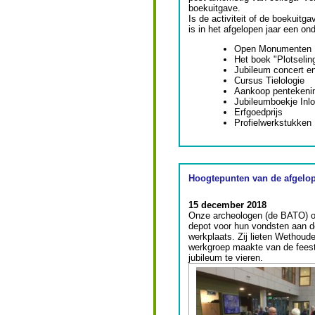
boekuitgave.
Is de activiteit of de boekuitga
is in het afgelopen jaar een o
Open Monumenten
Het boek "Plotselin
Jubileum concert e
Cursus Tielologie
Aankoop pentekeni
Jubileumboekje Inl
Erfgoedprijs
Profielwerkstukken
Hoogtepunten van de afgelo
15 december 2018
Onze archeologen (de BATO) o
depot voor hun vondsten aan de
werkplaats. Zij lieten Wethoud
werkgroep maakte van de feest
jubileum te vieren.