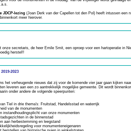
.a.s.
se JDCP-lezing
(Joan Derk van der Capellen tot den Pol) heeft intussen een 
binnenkort meer hierover.
jgt onze secretaris, de heer Emile Smit, een oproep voor een hartoperatie in N
oedig herstel!!
 2019-2023
ns het verheugende nieuws dat zij voor de komende vier jaar gaan kijken naa
aten leveren aan een zo aantrekkelijk mogelijke gemeente. Dit wordt binnenkor
aarin onder andere de volgende speerpunten:
an Tiel in drie thema's: Fruitstad, Handelsstad en waterrijk
rheid van de monumenten
een instandhoudingsplicht van onze monumenten
stadsgezichten in de binnenstad
en aan herbestemming en leegstand
rekkelijkheidsregeling voor monumenteneigenaren
 herstellen van historische puien in winkelstraten