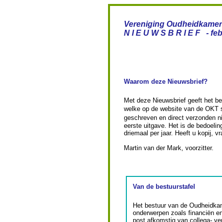
Vereniging Oudheidkamer 
N I E U W S B R I E F - fe
Waarom deze Nieuwsbrief?
Met deze Nieuwsbrief geeft het bes
welke op de website van de OKT s
geschreven en direct verzonden ni
eerste uitgave. Het is de bedoeli
driemaal per jaar. Heeft u kopij, 
Martin van der Mark, voorzitter.
Van de bestuurstafel
Het bestuur van de Oudheidkam
onderwerpen zoals financiën e
post afkomstig van collega- ve