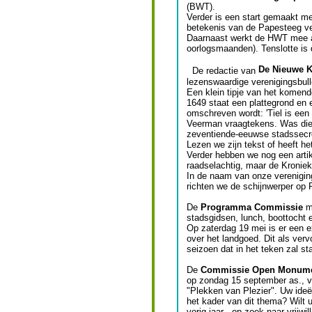
(BWT).
Verder is een start gemaakt me
betekenis van de Papesteeg ve
Daarnaast werkt de HWT mee aa
oorlogsmaanden). Tenslotte is 
De Nieuwe K
De redactie van
lezenswaardige verenigingsbulle
Een klein tipje van het komend
1649 staat een plattegrond en e
omschreven wordt: 'Tiel is een 
Veerman vraagtekens. Was die 
zeventiende-eeuwse stadssecret
Lezen we zijn tekst of heeft he
Verder hebben we nog een artike
raadselachtig, maar de Kroniek
In de naam van onze verenigin
richten we de schijnwerper op P
De
Programma Commissie
me
stadsgidsen, lunch, boottocht en
Op zaterdag 19 mei is er een 
over het landgoed. Dit als ver
seizoen dat in het teken zal st
De
Commissie Open Monum
op zondag 15 september as., vor
"Plekken van Plezier". Uw ideë
het kader van dit thema? Wilt u
vorig jaar - op zoek naar vrijw