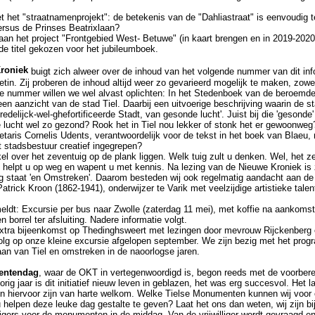
t het "straatnamenprojekt": de betekenis van de "Dahliastraat" is eenvoudig t
rsus de Prinses Beatrixlaan?
n het project "Frontgebied West- Betuwe" (in kaart brengen en in 2019-2020 
de titel gekozen voor het jubileumboek.
roniek
buigt zich alweer over de inhoud van het volgende nummer van dit inf
tin. Zij proberen de inhoud altijd weer zo gevarieerd mogelijk te maken, zowe
e nummer willen we wel alvast oplichten: In het Stedenboek van de beroemde
en aanzicht van de stad Tiel. Daarbij een uitvoerige beschrijving waarin de s
redelijck-wel-ghefortificeerde Stadt, van gesonde lucht'. Juist bij die 'gesonde
lucht wel zo gezond? Rook het in Tiel nou lekker of stonk het er gewoonweg
aris Cornelis Udents, verantwoordelijk voor de tekst in het boek van Blaeu,
t stadsbestuur creatief ingegrepen?
l over het zeventuig op de plank liggen. Welk tuig zult u denken. Wel, het ze
 helpt u op weg en wapent u met kennis. Na lezing van de Nieuwe Kroniek is 
g staat 'en Omstreken'. Daarom besteden wij ook regelmatig aandacht aan de 
atrick Kroon (1862-1941), onderwijzer te Varik met veelzijdige artistieke talen
ldt: Excursie per bus naar Zwolle (zaterdag 11 mei), met koffie na aankomst,
 borrel ter afsluiting. Nadere informatie volgt.
extra bijeenkomst op Thedinghsweert met lezingen door mevrouw Rijckenber
volg op onze kleine excursie afgelopen september. We zijn bezig met het pro
aan van Tiel en omstreken in de naoorlogse jaren.
entendag
, waar de OKT in vertegenwoordigd is, begon reeds met de voorbere
ig jaar is dit initiatief nieuw leven in geblazen, het was erg succesvol. Het 
n hiervoor zijn van harte welkom. Welke Tielse Monumenten kunnen wij voor o
 helpen deze leuke dag gestalte te geven? Laat het ons dan weten, wij zijn bi
illigers voor de monumenten in de middag. Van de vrijwilliger wordt gevraagd e