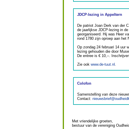
JDCP-lezing in Appeltern
De patriot Joan Derk van der C
de jaarlijkse JDCP-lezing in d
georganiseerd. Hij was Heer van
rond 1780 zijn oproep aan het 
Op zondag 24 februari 14 uur 
lezing gehouden die door Muse
De entree is € 10,--. Inschrijv
Zie ook
www.de-tuut.nl
.
Colofon
Samenstelling van deze nieuwsb
Contact:
nieuwsbrief@oudheidk
Met vriendelijke groeten,
bestuur van de vereniging Oudhei