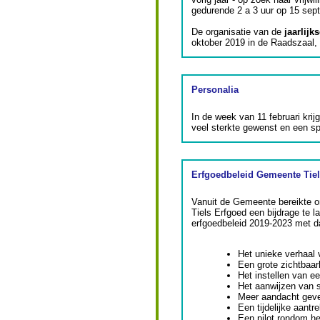
gedurende 2 a 3 uur op 15 sept
De organisatie van de
jaarlijk
oktober 2019 in de Raadszaal, 
Personalia
In de week van 11 februari kri
veel sterkte gewenst en een sp
Erfgoedbeleid Gemeente Tiel
Vanuit de Gemeente bereikte o
Tiels Erfgoed een bijdrage te l
erfgoedbeleid 2019-2023 met d
Het unieke verhaal v
Een grote zichtbaa
Het instellen van 
Het aanwijzen van 
Meer aandacht gev
Een tijdelijke aant
Een pilot rondom het