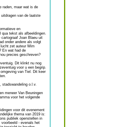
e raden, maar wat is de
uitdragen van de laatste
ormatieve en
l qua tekst als afbeeldingen.
 cartograaf Joan Blaeu uit
tad onder andere als volgt
' lucht zet auteur Wim
? En wat had de
 nou precies geschreven?
ventuig. Dit klinkt nu nog
zeventuig voor u een begrip.
omgeving van Tiel. Dit keer
ten.
 stadswandeling o.l.v.
g en meneer Van Beuningen
gramma voor het volgende
idingen voor dit evenement
landelijke thema van 2019 is:
ns publiek openstellen in
j voorbeeld - evenals het
nig toezicht te houden