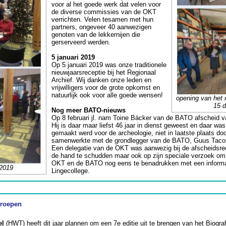
voor al het goede werk dat velen voor
de diverse commissies van de OKT
verrichten. Velen tesamen met hun
partners, ongeveer 40 aanwezigen
genoten van de lekkernijen die
gerserveerd werden.
5 januari 2019
Op 5 januari 2019 was onze traditionele
nieuwjaarsreceptie bij het Regionaal
Archief. Wij danken onze leden en
vrijwilligers voor de grote opkomst en
natuurlijk ook voor alle goede wensen!
opening van het
15 
Nog meer BATO-nieuws
Op 8 februari jl. nam Toine Bäcker van de BATO afscheid 
Hij is daar maar liefst 46 jaar in dienst geweest en daar was
gemaakt werd voor de archeologie, niet in laatste plaats doo
samenwerkte met de grondlegger van de BATO, Guus Taco
Een delegatie van de OKT was aanwezig bij de afscheidsrec
de hand te schudden maar ook op zijn speciale verzoek om
OKT en de BATO nog eens te benadrukken met een informat
 2019
Lingecollege.
groepen
el
(HWT) heeft dit jaar plannen om een 7e editie uit te brengen van het Biogr