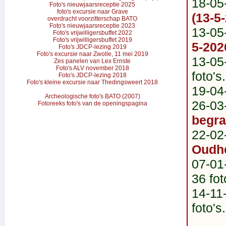
18-05
Foto's nieuwjaarsreceptie 2025
foto's excursie naar Grave
(13-5
overdracht voorzitterschap BATO
Foto's nieuwjaarsreceptie 2023
13-05
Foto's vrijwilligersbuffet 2022
Foto's vrijwilligersbuffet 2019
5-202
Foto's JDCP-lezing 2019
Foto's excursie naar Zwolle, 11 mei 2019
13-05
Zes panelen van Lex Ernste
Foto's ALV november 2018
foto's.
Foto's JDCP-lezing 2018
Foto's kleine excursie naar Thedingsweert 2018
19-04
Archeologische foto's BATO (2007)
26-03
Fotoreeks foto's van de openingspagina
begra
22-02
Oudh
07-01
36 fot
14-11
foto's.