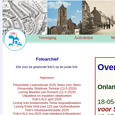
Vereniging
Activiteiten
We
Fotoarchief
Over
Klik voor de gewenste foto's op de juiste link:
Algemeen
Presentatie Lustrumboek 2026
Steen voor Steen
Onla
Presentatie Stripboek
Tielstrip
(13-5-2026)
Lezing Maarten van Rossem (11-5-2026)
Uitpakken en inpakken stripboeken
Foto's ALV april 2026
18-05
Lezing over boekenreeks Tielse begraafplaatsen
Lezing Emile Smit over 125 jaar Oudheidkamer
voor 
Foto's nieuwjaarsreceptie 2026
Foto's ALV nov 2025 (met uitreiking Erfgoedprijs)